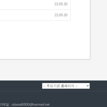
22.05.20
22.05.20
이메일 : cdassd6500@hanmail.net