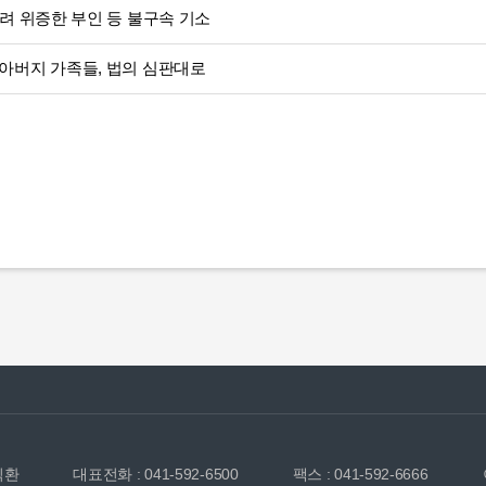
려 위증한 부인 등 불구속 기소
아버지 가족들, 법의 심판대로
부
익환
대표전화 : 041-592-6500
팩스 : 041-592-6666