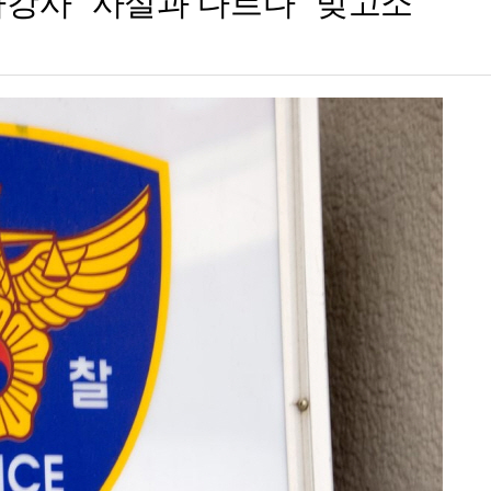
타강사 "사실과 다르다" 맞고소