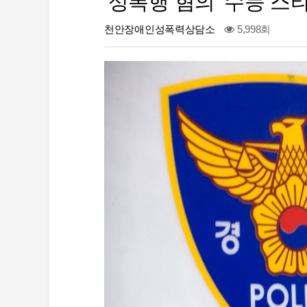
'성폭행 혐의' 수능 스
천안장애인성폭력상담소
5,998회