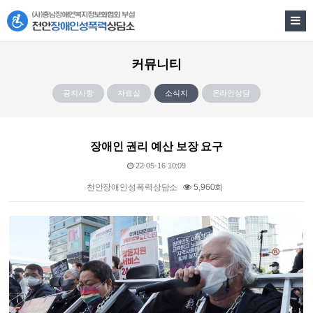
커뮤니티
공지사항
자료실
소식지
온라인상담
장애인 권리 예산 보장 요구
22-05-16 10:09
천안장애인성폭력상담소
5,960회
본문