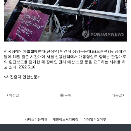
전국장애인차별철폐연대(전장연) 박경석 상임공동대표(오른쪽) 등 장애인
들이 16일 출근 시간대에 서울 신용산역에서 대통령실로 향하는 한강대로
의 횡단보도를 점거한 채 장애인 권리 예산 보장 등을 요구하는 시위를 하
고 있다. 2022.5.16
<사진출처:연합신문>
이전글
목록
다음글
서비스이용약관
개인정보처리방침
이메일수집거부