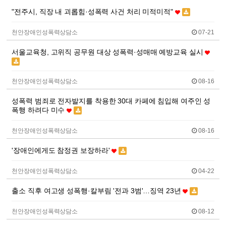
"전주시, 직장 내 괴롭힘·성폭력 사건 처리 미적미적"
천안장애인성폭력상담소
07-21
서울교육청, 고위직 공무원 대상 성폭력·성매매 예방교육 실시
천안장애인성폭력상담소
08-16
성폭력 범죄로 전자발지를 착용한 30대 카페에 침입해 여주인 성
폭행 하려다 미수
천안장애인성폭력상담소
08-16
'장애인에게도 참정권 보장하라'
천안장애인성폭력상담소
04-22
출소 직후 여고생 성폭행·칼부림 '전과 3범'…징역 23년
천안장애인성폭력상담소
08-12