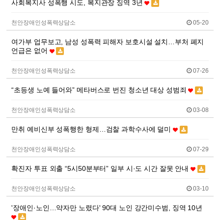
사회복지사 성폭행 시도, 복지관장 징역 3년
천안장애인성폭력상담소
05-20
여가부 업무보고, 남성 성폭력 피해자 보호시설 설치…부처 폐지
언급은 없어
천안장애인성폭력상담소
07-26
“초등생 노예 들어와” 메타버스로 번진 청소년 대상 성범죄
천안장애인성폭력상담소
03-08
만취 예비신부 성폭행한 형제…검찰 과학수사에 덜미
천안장애인성폭력상담소
07-29
확진자 투표 외출 “5시50분부터” 일부 시·도 시간 잘못 안내
천안장애인성폭력상담소
03-10
'장애인·노인…약자만 노렸다' 90대 노인 강간미수범, 징역 10년