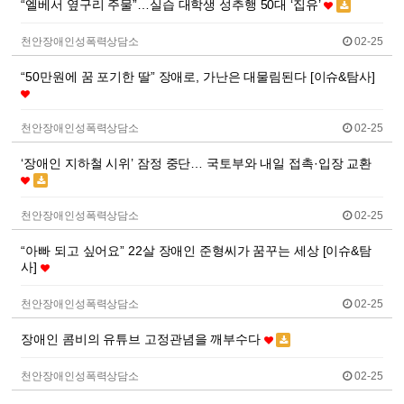
“엘베서 옆구리 주물”…실습 대학생 성추행 50대 ‘집유’
천안장애인성폭력상담소
02-25
“50만원에 꿈 포기한 딸” 장애로, 가난은 대물림된다 [이슈&탐사]
천안장애인성폭력상담소
02-25
‘장애인 지하철 시위’ 잠정 중단… 국토부와 내일 접촉·입장 교환
천안장애인성폭력상담소
02-25
“아빠 되고 싶어요” 22살 장애인 준형씨가 꿈꾸는 세상 [이슈&탐
사]
천안장애인성폭력상담소
02-25
장애인 콤비의 유튜브 고정관념을 깨부수다
천안장애인성폭력상담소
02-25