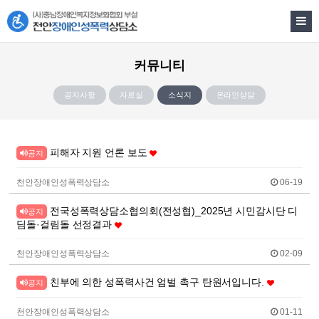
커뮤니티
공지사항
자료실
소식지
온라인상담
피해자 지원 언론 보도
공지
천안장애인성폭력상담소
06-19
전국성폭력상담소협의회(전성협)_2025년 시민감시단 디
공지
딤돌·걸림돌 선정결과
천안장애인성폭력상담소
02-09
친부에 의한 성폭력사건 엄벌 촉구 탄원서입니다.
공지
천안장애인성폭력상담소
01-11