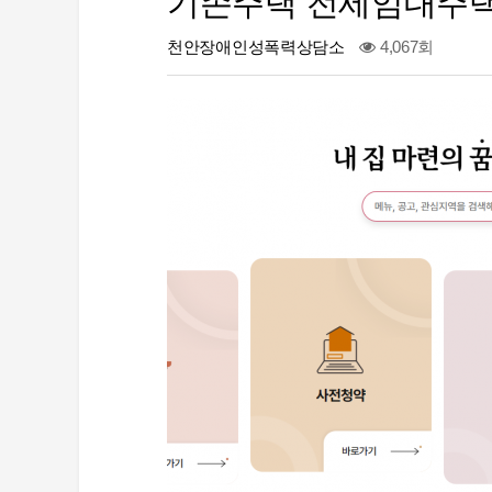
기존주택 전세임대주택 
천안장애인성폭력상담소
4,067회