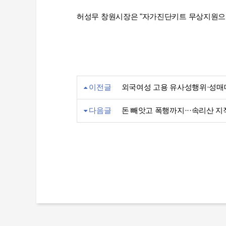
허성무 창원시장은 "자가진단키트 무상지원으로
이전글
외국여성 고용 유사성행위·성매
다음글
돈 빼앗고 폭행까지···속리산 지