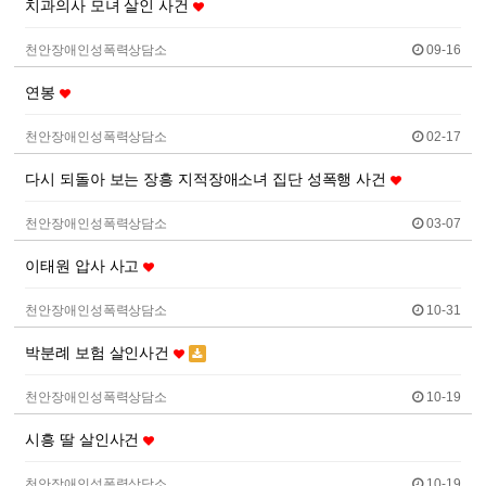
치과의사 모녀 살인 사건
천안장애인성폭력상담소
09-16
연봉
천안장애인성폭력상담소
02-17
다시 되돌아 보는 장흥 지적장애소녀 집단 성폭행 사건
천안장애인성폭력상담소
03-07
이태원 압사 사고
천안장애인성폭력상담소
10-31
박분례 보험 살인사건
천안장애인성폭력상담소
10-19
시흥 딸 살인사건
천안장애인성폭력상담소
10-19