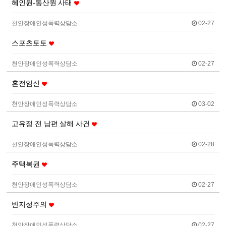
혜인원-동산원 사태
천안장애인성폭력상담소
02-27
스포츠토토
천안장애인성폭력상담소
02-27
혼전임신
천안장애인성폭력상담소
03-02
고유정 전 남편 살해 사건
천안장애인성폭력상담소
02-28
주택복권
천안장애인성폭력상담소
02-27
반지성주의
천안장애인성폭력상담소
02-27