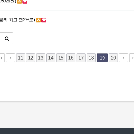
50천원)
리 최고 연2%로)
11
12
13
14
15
16
17
18
20
19