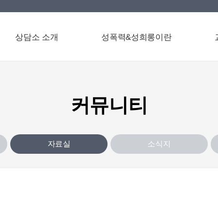
상담소 소개
성폭력&성희롱이란
커뮤니티
자료실
소식지