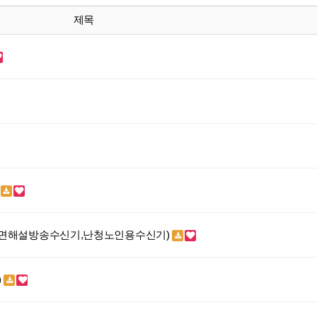
제목
)
화면해설방송수신기,난청노인용수신기)
)