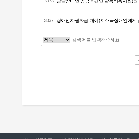
3038
발달장애인 공공후견인 활동비용지원(월1
3037
장애인자립자금 대여(저소득장애인에게 금
다음
맨끝