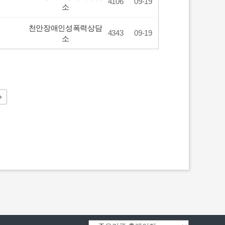
4106
09-19
소
천안장애인성폭력상담
4343
09-19
소